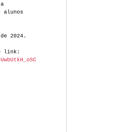
ra 
s alunos 
. 
 de 2024. 
o link:
rUwbUtkH_oSC