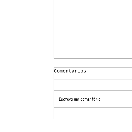
Comentários
Escreva um comentário
"AS PALAVRAS DA NOSSA
CASA" DE VOLTA!