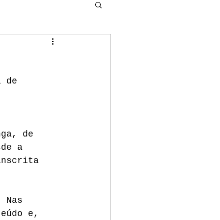
a de 
 
nga, de 
sde a 
inscrita 
. Nas 
teúdo e, 